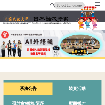
跳
Powered by
Translate
到
主
要
內
容
區
系務公告
競賽活動
研討會/徵稿/講座
廠商徵才