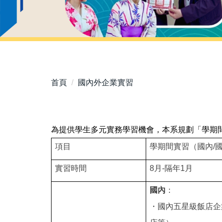
首頁
國內外企業實習
為提供學生多元實務學習機會，本系規劃「學期
項目
學期間實習（國內/
實習時間
8
月-隔年1月
國內
：
・國內五星級
飯店企