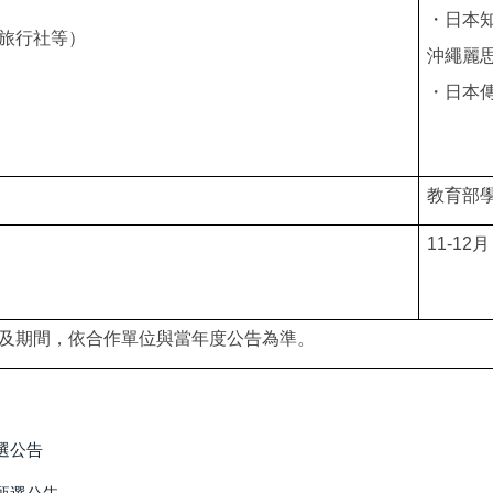
・日本
旅行社等）
沖繩麗
・日本
教育部
11-12
月
及期間，依合作單位與當年度公告為準。
選公告