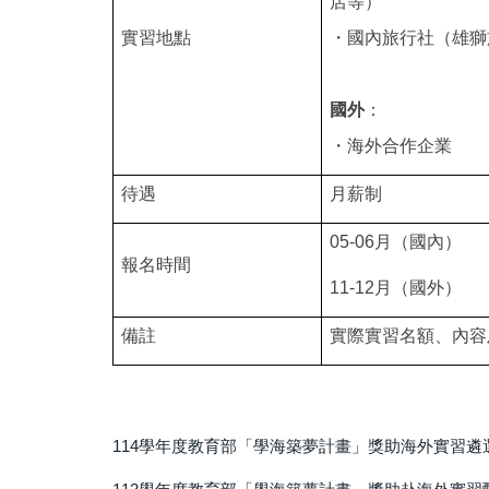
店等）
實習地點
・
國內旅行社（雄獅
國外
：
・
海外合作企業
待遇
月薪制
05-06
月（國內）
報名時間
11-12月（國外）
備註
實際實習名額、內容
114學年度教育部「學海築夢計畫」獎助海外實習遴