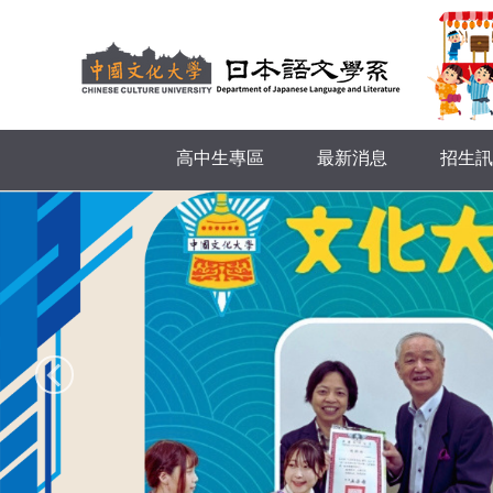
跳
到
主
要
內
容
高中生專區
最新消息
招生訊
區