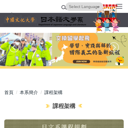
跳
Powered by
Translate
到
主
要
內
容
區
首頁
本系簡介
課程架構
課程架構