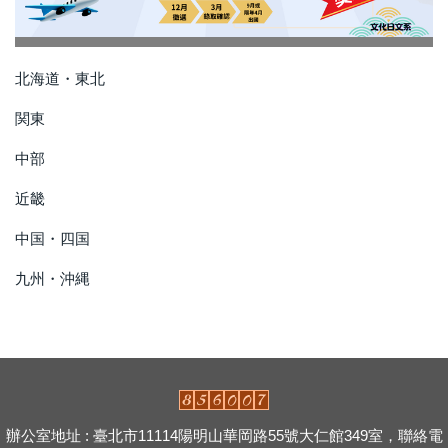
北海道・東北
関東
中部
近畿
中国・四国
九州・沖縄
辦公室地址 : 臺北市11114陽明山華岡路55號大仁館349室，聯絡電