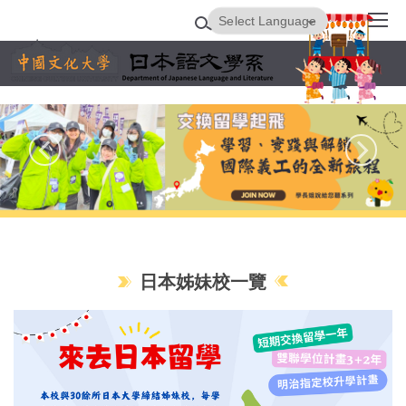
跳
Powered by
Translate
到
主
要
內
容
區
日本姊妹校一覽