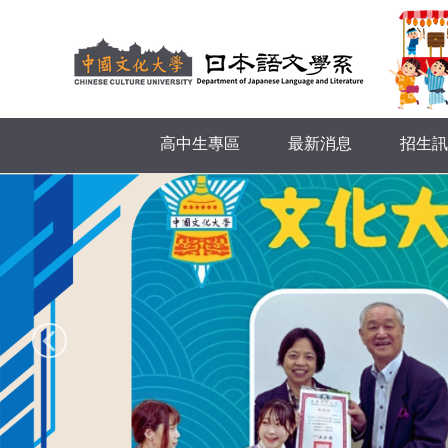
跳
到
主
要
內
容
高中生專區
最新消息
招生訊
區