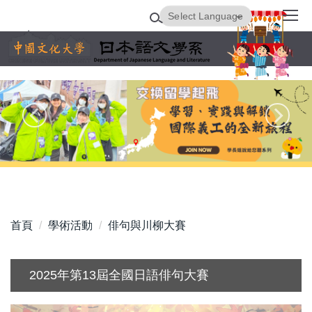
跳
Powered by
Translate
到
主
要
內
容
區
首頁
學術活動
俳句與川柳大賽
2025年第13屆全國日語俳句大賽