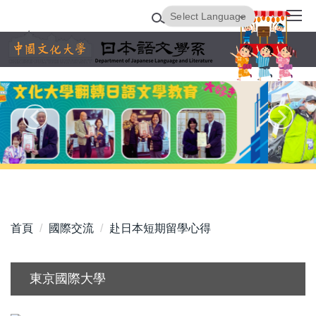
跳
Powered by
Translate
到
主
要
內
容
區
首頁
國際交流
赴日本短期留學心得
東京國際大學