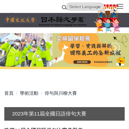
跳
Powered by
Translate
到
主
要
內
容
區
首頁
學術活動
俳句與川柳大賽
2023年第11屆全國日語俳句大賽