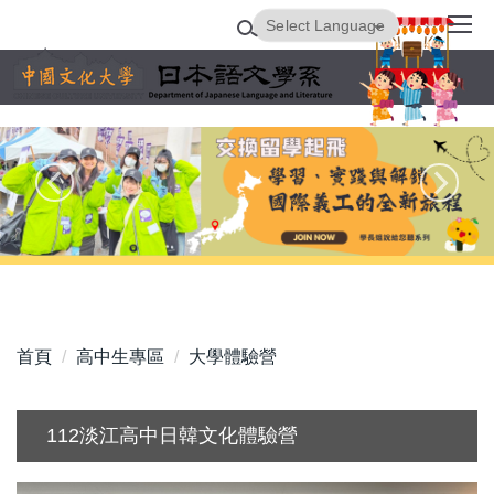
跳
Powered by
Translate
到
主
要
內
容
區
首頁
高中生專區
大學體驗營
112淡江高中日韓文化體驗營