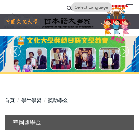
跳
Powered by
Translate
到
主
要
內
容
區
首頁
學生學習
獎助學金
華岡獎學金