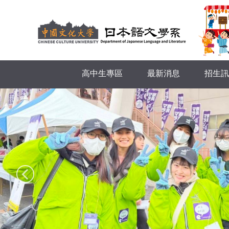
跳
到
主
要
內
容
高中生專區
最新消息
招生訊
區