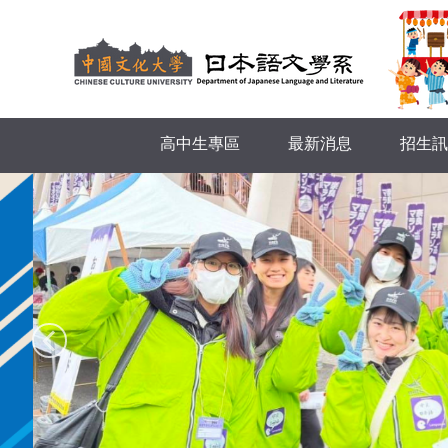
跳
到
主
要
內
容
高中生專區
最新消息
招生訊
區