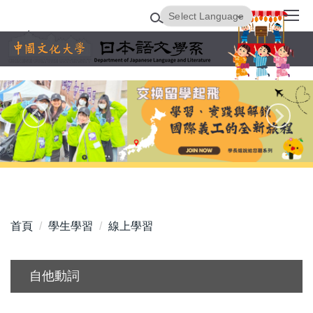
跳
Powered by
Translate
到
主
要
內
容
區
首頁
學生學習
線上學習
自他動詞