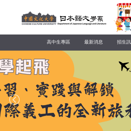
跳
到
主
要
內
容
高中生專區
最新消息
招生訊
區