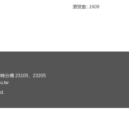
瀏覽數:
1609
轉分機 23105、23205
u.tw
d.