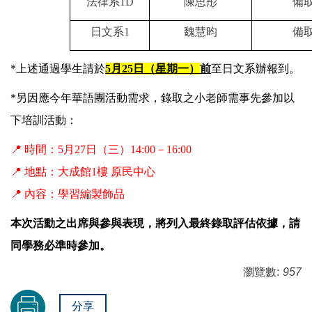
法律系
1D
陳思彤
備取
日文系
1
魏慧昀
備取
*
上述通過學生請於
5月25日（星期一）
前
至日文系辦報到。
*
另因應今年華語團活動需求，錄取之小老師需事先參加以
下培訓活動：
📍
時間：5月27日（三）14:00－16:00
📍
地點：大成館1樓 原民中心
📍
內容：學習編製飾品
本次活動之出席與參與表現，將列入最終錄取評估依據，請
同學務必準時參加。
瀏覽數:
957
分享