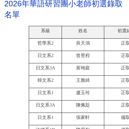
2026
年華語研習團小老師初選錄取
名單
系級
姓名
初選
哲學系
2
吳天鴻
正取
日文系
2
曾昱程
正取
日文系
3A
黃翊庭
正取
韓文系
2
王雅綺
正取
日文系
1
盧玉玲
正取
日文系
3A
陳佩
彣
正取
日文系
1
張家軒
備取