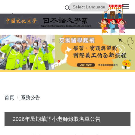
跳
Powered by
Translate
到
主
要
內
容
區
首頁
系務公告
2026年暑期華語小老師錄取名單公告