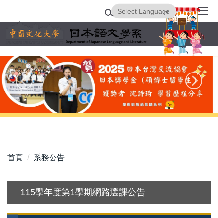
跳
Powered by
Translate
到
主
要
內
容
區
首頁
系務公告
115學年度第1學期網路選課公告