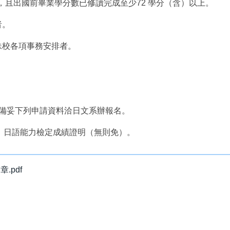
上，且出國前畢業學分數已修讀完成至少72 學分（含）以上。
者。
妹校各項事務安排者。
前備妥下列申請資料洽日文系辦報名。
、日語能力檢定成績證明（無則免）。
pdf