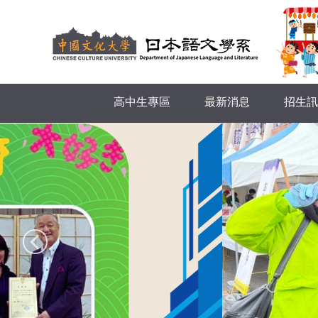
跳
到
主
要
內
容
高中生專區
最新消息
招生訊
區