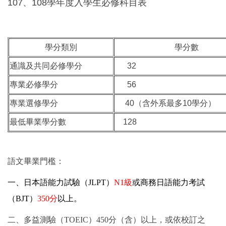
107、108學年度入學生必修科目表
學分類別
學分數
通識及共同必修學分
32
專業必修學分
56
專業選修學分
40（含外系最多10學分）
最低畢業學分數
128
語文畢業門檻：
一、
日本語能力試驗（JLPT）
N1
級
或
商務日語能力考試
（BJT）
350
分
以上。
二、多益測驗（TOEIC）450分（含）以上，或依校訂之