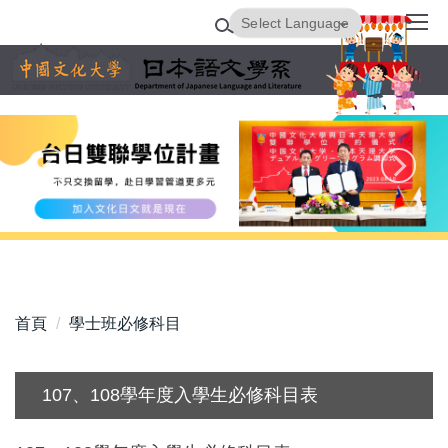
跳
Powered by
Translate
到
主
要
內
容
區
首頁
學士班必修科目
107、108學年度入學生必修科目表