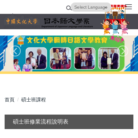
跳
Powered by
Translate
到
主
要
內
容
區
首頁
碩士班課程
碩士班修業流程說明表